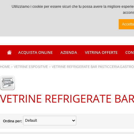
Chiamaci +39 0833917056
Utilizziamo i cookie per essere sicuri che tu possa avere la migliore espe
acconse
Accett
ACQUISTA ONLINE
AZIENDA
VETRINA OFFERTE
CON
»
»
HOME
VETRINE ESPOSITIVE
VETRINE REFRIGERATE BAR PASTICCERIA GASTR
VETRINE REFRIGERATE BA
Ordina per: