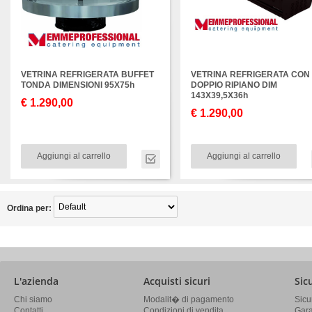
VETRINA REFRIGERATA BUFFET
VETRINA REFRIGERATA CON
TONDA DIMENSIONI 95X75h
DOPPIO RIPIANO DIM
143X39,5X36h
€ 1.290,00
€ 1.290,00
Aggiungi al carrello
Aggiungi al carrello
Ordina per:
L'azienda
Acquisti sicuri
Sic
Chi siamo
Modalit� di pagamento
Sicu
Contatti
Condizioni di vendita
Gara