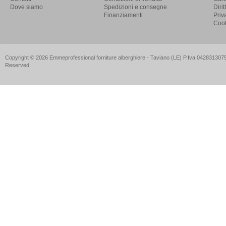
Dove siamo
Spedizioni e consegne
Diri
Finanziamenti
Priv
Cook
Copyright © 2026 Emmeprofessional forniture alberghiere - Taviano (LE) P.Iva 04283130757
Reserved.