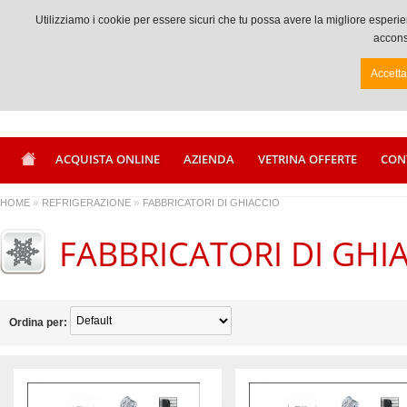
Chiamaci +39 0833917056
Utilizziamo i cookie per essere sicuri che tu possa avere la migliore espe
acconse
Accett
ACQUISTA ONLINE
AZIENDA
VETRINA OFFERTE
CON
»
»
HOME
REFRIGERAZIONE
FABBRICATORI DI GHIACCIO
FABBRICATORI DI GHI
Ordina per: