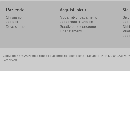
L'azienda
Acquisti sicuri
Sic
Chi siamo
Modalit� di pagamento
Sicu
Contatti
Condizioni di vendita
Gara
Dove siamo
Spedizioni e consegne
Diri
Finanziamenti
Priv
Cook
Copyright © 2026 Emmeprofessional forniture alberghiere - Taviano (LE) P.Iva 04283130757
Reserved.