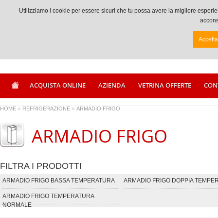
Chiamaci +39 0833917056
Utilizziamo i cookie per essere sicuri che tu possa avere la migliore espe
acconse
Accett
ACQUISTA ONLINE
AZIENDA
VETRINA OFFERTE
CON
»
»
HOME
REFRIGERAZIONE
ARMADIO FRIGO
ARMADIO FRIGO
FILTRA I PRODOTTI
ARMADIO FRIGO BASSA TEMPERATURA
ARMADIO FRIGO DOPPIA TEMPE
ARMADIO FRIGO TEMPERATURA
NORMALE