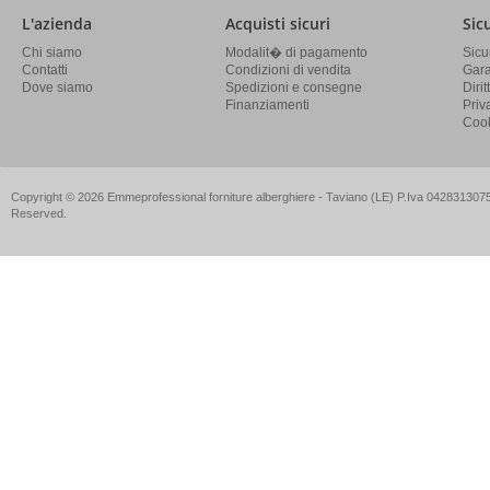
L'azienda
Acquisti sicuri
Sic
Chi siamo
Modalit� di pagamento
Sicu
Contatti
Condizioni di vendita
Gara
Dove siamo
Spedizioni e consegne
Diri
Finanziamenti
Priv
Cook
Copyright © 2026 Emmeprofessional forniture alberghiere - Taviano (LE) P.Iva 04283130757
Reserved.