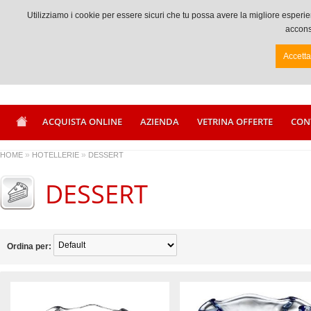
Chiamaci +39 0833917056
Utilizziamo i cookie per essere sicuri che tu possa avere la migliore espe
acconse
Accett
ACQUISTA ONLINE
AZIENDA
VETRINA OFFERTE
CON
»
»
HOME
HOTELLERIE
DESSERT
DESSERT
Ordina per: