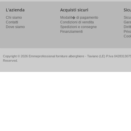
L'azienda
Acquisti sicuri
Sic
Chi siamo
Modalit� di pagamento
Sicu
Contatti
Condizioni di vendita
Gara
Dove siamo
Spedizioni e consegne
Diri
Finanziamenti
Priv
Cook
Copyright © 2026 Emmeprofessional forniture alberghiere - Taviano (LE) P.Iva 04283130757
Reserved.