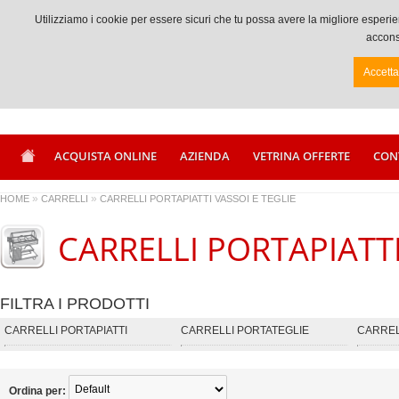
Chiamaci +39 0833917056
Utilizziamo i cookie per essere sicuri che tu possa avere la migliore espe
acconse
Accett
ACQUISTA ONLINE
AZIENDA
VETRINA OFFERTE
CON
»
»
HOME
CARRELLI
CARRELLI PORTAPIATTI VASSOI E TEGLIE
CARRELLI PORTAPIATTI
FILTRA I PRODOTTI
CARRELLI PORTAPIATTI
CARRELLI PORTATEGLIE
CARREL
Ordina per: