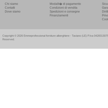
Chi siamo
Modalit� di pagamento
Sicu
Contatti
Condizioni di vendita
Gara
Dove siamo
Spedizioni e consegne
Diri
Finanziamenti
Priv
Cook
Copyright © 2026 Emmeprofessional forniture alberghiere - Taviano (LE) P.Iva 04283130757
Reserved.