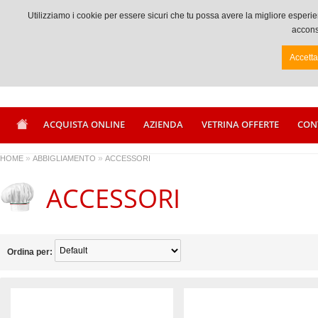
Chiamaci +39 0833917056
Utilizziamo i cookie per essere sicuri che tu possa avere la migliore espe
acconse
Accett
ACQUISTA ONLINE
AZIENDA
VETRINA OFFERTE
CON
»
»
HOME
ABBIGLIAMENTO
ACCESSORI
ACCESSORI
Ordina per: