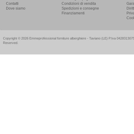
Contatti
Condizioni di vendita
Gara
Dove siamo
Spedizioni e consegne
Diri
Finanziamenti
Priv
Cook
Copyright © 2026 Emmeprofessional forniture alberghiere - Taviano (LE) P.Iva 04283130757
Reserved.